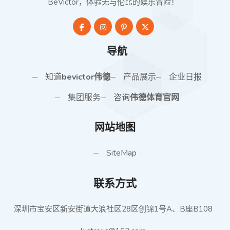
BeVictor，体验无与伦比的娱乐冒险！
导航
知道
bevictor伟德
产品展示
企业日报
集团服务
咨询
伟德体育官网
网站地图
SiteMap
联系方式
深圳市宝安区新安街道大浪社区28区创锦1号A、B座B108