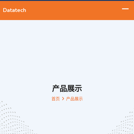
产品展示
首页
产品展示