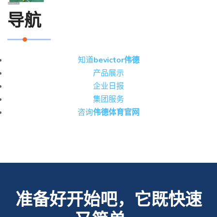
导航
知道
bevictor伟德
产品展示
企业日报
集团服务
咨询
伟德体育官网
准备好开始吧，它既快速