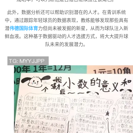
此外，数据分析还可以帮助识别潜在的人才。在青训系统
中，通过跟踪年轻球员的数据表现，教练能够发现那些具有
潜
伟德国际体育
力但尚未被发掘的新星，从而为球队注入新
鲜血液。这种基于数据驱动的人才选拔方式，将大大提升球
队未来的发展潜力。