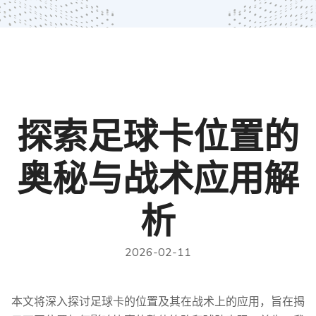
探索足球卡位置的
奥秘与战术应用解
析
2026-02-11
本文将深入探讨足球卡的位置及其在战术上的应用，旨在揭